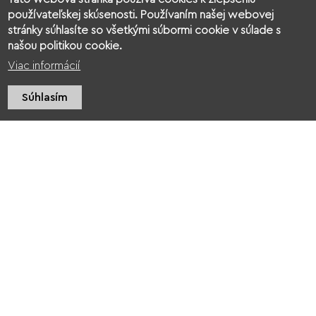
používateľskej skúsenosti. Používaním našej webovej
stránky súhlasíte so všetkými súbormi cookie v súlade s
našou politikou cookie.
Viac informácií
Súhlasím
O nás
Kontakt
Povinné zverejňovanie
Ochrana osobných údajov
Cookies
© 2026 Kukkonia
web design
:
epix media