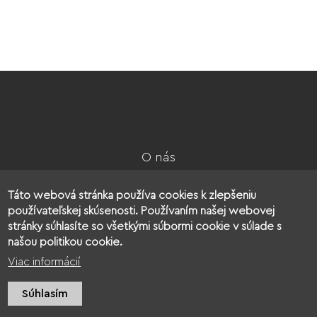
O nás
Kontakt
Povinné zverejňovanie
Táto webová stránka používa cookies k zlepšeniu
Ochrana osobných údajov
používateľskej skúsenosti. Používaním našej webovej
stránky súhlasíte so všetkými súbormi cookie v súlade s
Cookies
našou politikou cookie.
Viac informácií
© 2026 Kukkonia
web design
:
epix media
Súhlasím