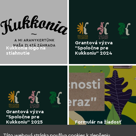
Grantová výzva
Kukkonia logo na
"Spoločne pre
stiahnutie
Kukkoniu" 2024
Grantová výzva
"Spoločne pre
Kukkoniu" 2025
Formulár na žiadosť
Táto webová stránka používa cookies k zlepšeniu