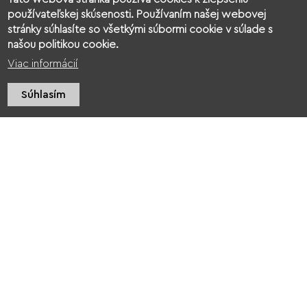
používateľskej skúsenosti. Používaním našej webovej
stránky súhlasíte so všetkými súbormi cookie v súlade s
našou politikou cookie.
Viac informácií
Súhlasím
O nás
Kontakt
Povinné zverejňovanie
Ochrana osobných údajov
Cookies
© 2026 Kukkonia
web design
:
epix media