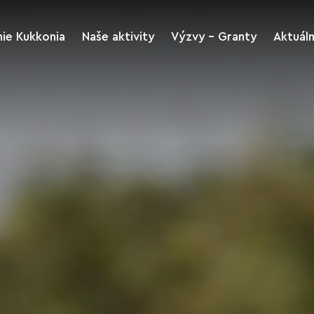
ie Kukkonia
Naše aktivity
Výzvy - Granty
Aktuál
Kukkonia rozvoj
Výzvy
regiónu a turizmus
riť
Archív Výziev
Kukkonia kultúra a
šport
me
Stiahnutie tlačív
Kukkonia Green
Kukkonia Charitas