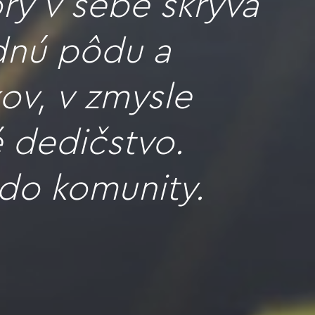
rý v sebe skrýva
odnú pôdu a
ov, v zmysle
 dedičstvo.
do komunity.