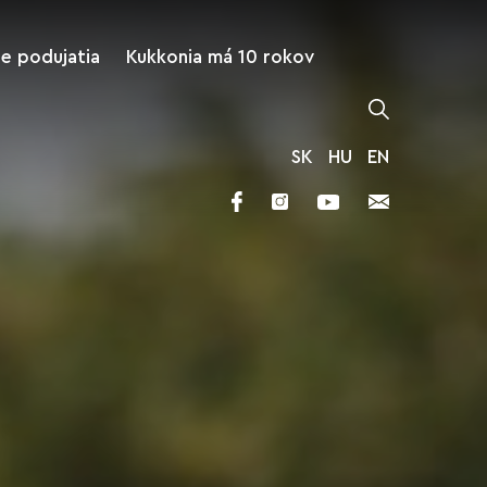
ne podujatia
Kukkonia má 10 rokov
SK
HU
EN