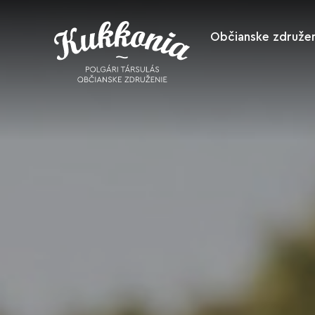
Občianske združen
O nás
Ako nás podpo
Spolupracuje