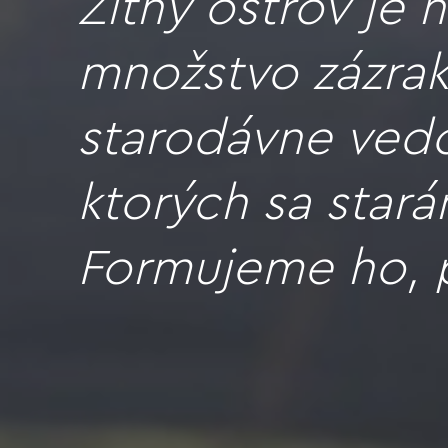
Žitný ostrov je
množstvo zázrak
starodávne vedo
ktorých sa star
Formujeme ho, p