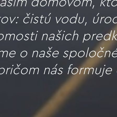
 naším domovom, kto
ov: čistú vodu, úr
mosti našich predk
áme o naše spoločné
ričom nás formuje 