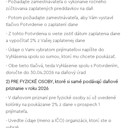
- Požiadajte zamestnávateľa o vykonanie ročného
zúčtovania zaplatených preddavkov na daň
- Potom požiadajte zamestnávateľa, aby Vám vystavil
tlačivo Potvrdenie o zaplatení dane
- Z tohto Potvrdenia si viete zistiť dátum zaplatenia dane
a vypočítať 2% z Vašej zaplatenej dane
- Údaje o Vami vybratom prijímateľovi napíšte do
Vyhlásenia spolu so sumou, ktorú mu chcete poukázať.
- Obe tieto tlačivá, teda Vyhlásenie spolu s Potvrdením,
doručte do 30.04.2026 na daňový úrad
2) PRE FYZICKÉ OSOBY, ktoré si samé podávajú daňové
priznanie v roku 2026
- V daňovom priznaní pre fyzické osoby sú už uvedené
kolónky na poukázanie 2% z dane v prospech 1
prijímateľa.
- Uvedte údaje (meno a IČO) organizácii, ktorú ste si
vybrali.