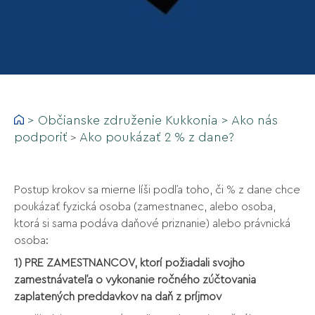
>
Občianske združenie Kukkonia
>
Ako nás
podporiť
Ako poukázať 2 % z dane?
>
Postup krokov sa mierne líši podľa toho, či % z dane chce
poukázať fyzická osoba (zamestnanec, alebo osoba,
ktorá si sama podáva daňové priznanie) alebo právnická
osoba:
1) PRE ZAMESTNANCOV, ktorí požiadali svojho
zamestnávateľa o vykonanie ročného zúčtovania
zaplatených preddavkov na daň z príjmov