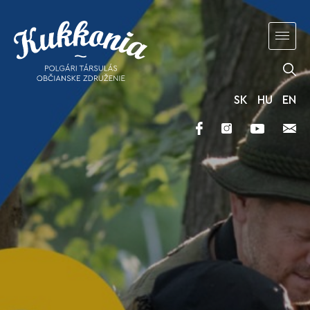
SK
HU
EN