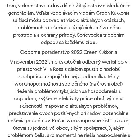
tom, v akom stave odovzdáme Žitný ostrov nasledujúcim
generáciám. Vďaka vzdelávacím videám Green Kukkonia
sa žiaci môžu dozvedieť viac o aktuálnych otázkach,
problémoch a riešeniach týkajúcich sa životného
prostredia a ochrany prírody. Sprievodca triedením
odpadu sa každému zíde.
Odborné poradenstvo 2022 Green Kukkonia
V novembri 2022 sme uskutočnili odborný workshop v
priestoroch Villa Rosa s cieľom spustiť dlhodobú
spoluprácu a zapojiť do nej aj odborníka. Témy
workshopu: možnosti spoločného (na úrovni obcí)
riešenia problémov týkajúcich sa hospodárenia s
odpadom, zvýšenie efektivity práce obcí, výmena
skúseností, mapovanie aktuálnych problémov,
predstavenie dvoch pozitívnych príkladov, potenciálne
riešenia problémov. Počas workshopu sme zistili, na akej
úrovni sú jednotlivé obce, s kým spolupracujú, akým
problémom čelia, ako momentálne riešia hospodárenie s