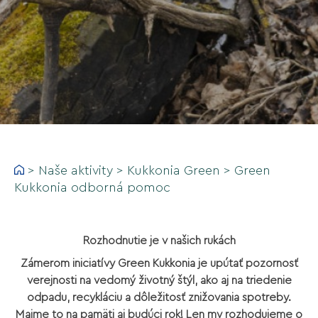
>
Naše aktivity
>
Kukkonia Green
>
Green
Kukkonia odborná pomoc
Rozhodnutie je v našich rukách
Zámerom iniciatívy Green Kukkonia je upútať pozornosť
verejnosti na vedomý životný štýl, ako aj na triedenie
odpadu, recykláciu a dôležitosť znižovania spotreby.
Majme to na pamäti aj budúci rok! Len my rozhodujeme o