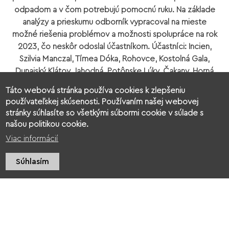
odpadom a v čom potrebujú pomocnú ruku. Na základe
analýzy a prieskumu odborník vypracoval na mieste
možné riešenia problémov a možnosti spolupráce na rok
2023, čo neskôr odoslal účastníkom. Účastníci: Incien,
Szilvia Manczal, Tímea Dóka, Rohovce, Kostolná Gala,
Dunajský Klátov, Jahodná, Potônske Lúky, Čakany, Horná
Potôň, Horný Bar, Hubice, Zožho – 2 osoby, Klátovské
Táto webová stránka používa cookies k zlepšeniu
rameno.
používateľskej skúsenosti. Používaním našej webovej
stránky súhlasíte so všetkými súbormi cookie v súlade s
našou politikou cookie.
Viac informácií
Súhlasím
Trieďme odpad
správne!