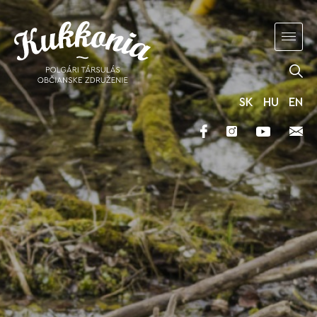
SK
HU
EN