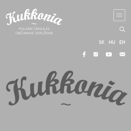
SK
HU
EN