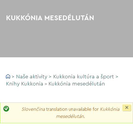
KUKKÓNIA MESEDÉLUTÁN
>
Naše aktivity
>
Kukkonia kultúra a šport
>
Knihy Kukkonia
Kukkónia mesedélután
>
C
Slovenčina
translation unavailable for
Kukkónia
th
mesedélután
.
m