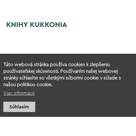
KNIHY KUKKONIA
Táto webová stránka používa cookies k zlepšeniu
používateľskej skúsenosti. Používaním našej webovej
stránky súhlasíte so všetkými súbormi cookie v súlade s
našou politikou cookie.
Viac informácií
Súhlasím
O nás
Kontakt
Povinné zverejňovanie
Ochrana osobných údajov