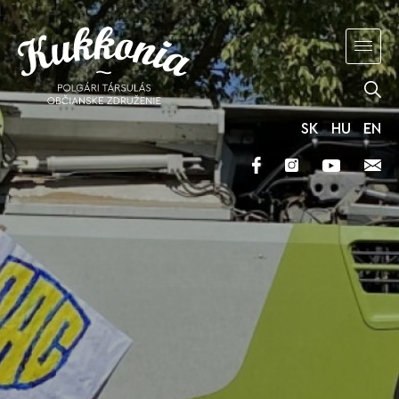
SK
HU
EN