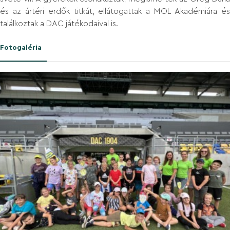
és az ártéri erdők titkát, ellátogattak a MOL Akadémiára és
találkoztak a DAC játékodaival is.
Fotogaléria