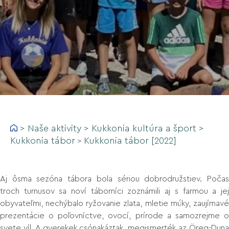
>
Naše aktivity
>
Kukkonia kultúra a šport
>
Kukkonia tábor
Kukkonia tábor [2022]
>
Aj ôsma sezóna tábora bola sériou dobrodružstiev. Počas
troch turnusov sa noví táborníci zoznámili aj s farmou a jej
obyvateľmi, nechýbalo ryžovanie zlata, mletie múky, zaujímavé
prezentácie o poľovníctve, ovocí, prírode a samozrejme o
svete víl. A gyerekek csónakáztak, megismerték az Öreg-Duna