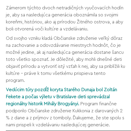
Zámerom týchto dvoch netradičných vyučovacích hodín
je, aby sa nasledujúca generácia oboznámila so svojimi
koreňmi, históriou, ako aj prírodou Žitného ostrova, a aby
boli otvorená voči kultúre a vzdelávaniu.
Od svojho vzniku kladá Občianske združenie veľký dôraz
na zachovanie a odovzdávanie miestnych hodnôt, čo je
možné jedine, ak aj nasledujúca generácia dostane šancu
toto všetko spoznať. Je dôležité, aby mohli dnešné deti
objaviť prírodu a vytvoriť istý vzťah k nej, aby sa priblížili ku
kultúre – práve k tomu všetkému prispieva tento
program.
Vedúcim túry pozdĺž koryta Starého Dunaja bol Zoltán
Fekete a počas výletu v Bratislave deti sprevádzal
regionálny historik Mihály Brogyányi.
Program finančne
podporilo Občianske združenie Kukkonia z darovaných 2
% z dane a z príjmov z tomboly. Ďakujeme, že ste spolu s
nami prispeli k vzdelávaniu nasledujúcej generácie.