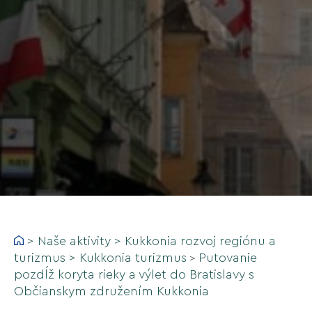
>
Naše aktivity
>
Kukkonia rozvoj regiónu a
turizmus
>
Kukkonia turizmus
Putovanie
>
pozdĺž koryta rieky a výlet do Bratislavy s
Občianskym združením Kukkonia