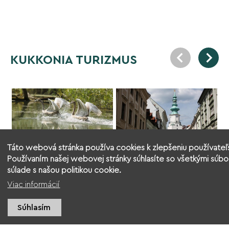
KUKKONIA TURIZMUS
Táto webová stránka používa cookies k zlepšeniu používateľs
Putovanie pozdĺž
Programy plné
Používaním našej webovej stránky súhlasíte so všetkými súbo
koryta rieky a výlet
zážitkov v Kukkonii
súlade s našou politikou cookie.
do Bratislavy s
Viac informácií
Občianskym
združením Kukkonia
Súhlasím