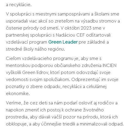
a recyklácie.
V spolupráci s miestnymi samposprávami a školami sme
usporiadali viac akcií so zreteľom na výsadbu stromov a
čistenie prírody od smetí. V októbri 2023 sme v
partnerskej spolupráci s Nadáciou CEF odštartovali
vzdelávací program
Green Leader
pre základné a
stredné školy nášho regiónu.
Cieľom vzdelávacieho programu je, aby sme s
mentorskou podporou občianskeho združenia INCIEN
vyškolili Green lídrov, ktorí potom odovzdajú svoje
vedomosti svojim spolužiakom. Odprezentujú im svoje
poznatky o zbere odpadu, recyklácii a cirkulárnej
ekonomike.
Veríme, že cez deti sa nám podarí osloviť aj rodičov a
napokon zmeniť ich postoj k ochrane životného
prostredia, aby dávali väčší pozor na prírodu, ktorá ich
obklopuje, a aby účinnejšie triedili a minimalizovali odpad.