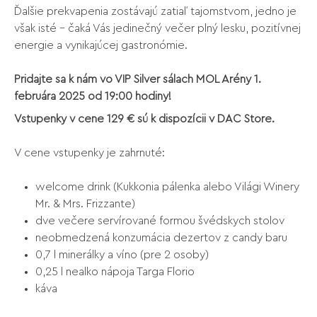
Ďalšie prekvapenia zostávajú zatiaľ tajomstvom, jedno je
však isté – čaká Vás jedinečný večer plný lesku, pozitívnej
energie a vynikajúcej gastronómie.
Pridajte sa k nám vo VIP Silver sálach MOL Arény 1.
februára 2025 od 19:00 hodiny!
Vstupenky v cene 129 € sú k dispozícii v DAC Store.
V cene vstupenky je zahrnuté:
welcome drink (Kukkonia pálenka alebo Világi Winery
Mr. & Mrs. Frizzante)
dve večere servírované formou švédskych stolov
neobmedzená konzumácia dezertov z candy baru
0,7 l minerálky a víno (pre 2 osoby)
0,25 l nealko nápoja Targa Florio
káva