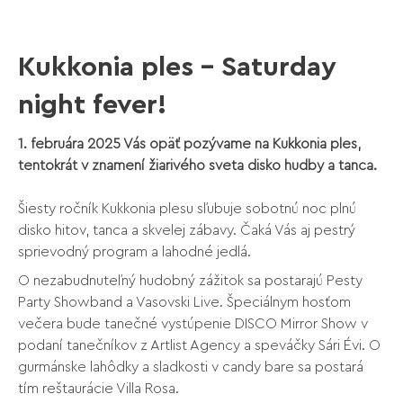
Kukkonia ples – Saturday
night fever!
1. februára 2025 Vás opäť pozývame na Kukkonia ples,
tentokrát v znamení žiarivého sveta disko hudby a tanca.
Šiesty ročník Kukkonia plesu sľubuje sobotnú noc plnú
disko hitov, tanca a skvelej zábavy. Čaká Vás aj pestrý
sprievodný program a lahodné jedlá.
O nezabudnuteľný hudobný zážitok sa postarajú Pesty
Party Showband a Vasovski Live. Špeciálnym hosťom
večera bude tanečné vystúpenie DISCO Mirror Show v
podaní tanečníkov z Artlist Agency a speváčky Sári Évi. O
gurmánske lahôdky a sladkosti v candy bare sa postará
tím reštaurácie Villa Rosa.