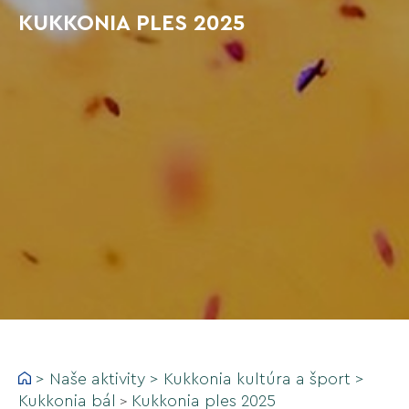
KUKKONIA PLES 2025
>
Naše aktivity
>
Kukkonia kultúra a šport
>
Kukkonia bál
Kukkonia ples 2025
>