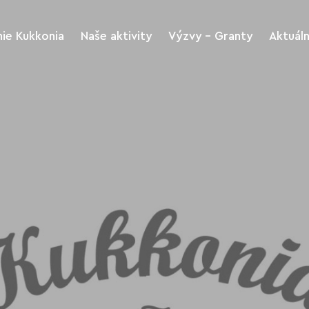
ie Kukkonia
Naše aktivity
Výzvy - Granty
Aktuál
Kukkonia rozvoj
Výzvy
regiónu a turizmus
riť
Archív Výziev
Kukkonia kultúra a
šport
me
Stiahnutie tlačív
Kukkonia Green
Kukkonia Charitas