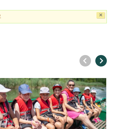
Close
.
this
message.