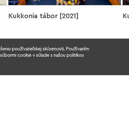
Kukkonia tábor [2021]
K
šeniu používateľskej skúsenosti. Používaním
súbormi cookie v súlade s našou politikou
še aktivity
Výzvy - Granty
Aktuálne podujat
Povinné zverejňovanie
Ochrana osobných 