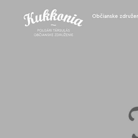
Občianske združen
O nás
Ako nás podpo
Spolupracuje