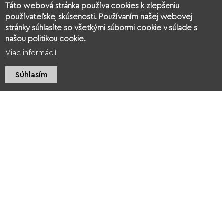
Táto webová stránka používa cookies k zlepšeniu
používateľskej skúsenosti. Používaním našej webovej
Kukkonia tábor [2022]
K
stránky súhlasíte so všetkými súbormi cookie v súlade s
našou politikou cookie.
Viac informácií
Súhlasím
O nás
Kontakt
Povinné zverejňovanie
Ochrana osobných údajov
Cookies
© 2026 Kukkonia
web design
:
epix media