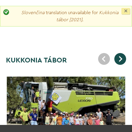
C
Slovenčina
translation unavailable for
Kukkonia
th
tábor [2021]
.
m
KUKKONIA TÁBOR