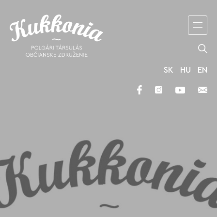
SK
HU
EN