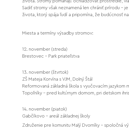
života. Stromy pomáhajú ochladzovať prostredie, via
Sadiť stromy však neznamená len chrániť prírodu – 
života, ktorý spája ľudí a pripomína, že budúcnosť na
Miesta a termíny výsadby stromov:
12. november (streda)
Brestovec – Park priateľstva
13. november (štvrtok)
ZŠ Mateja Korvína s VJM, Dolný Štál
Reformovaná základná škola s vyučovacím jazykom m
Topoľníky – pred kultúrnym domom, pri detskom ihri
14. november (piatok)
Gabčíkovo – areál základnej školy
Združenie pre komunitu Malý Dvorníky – spoločná v