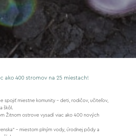
ac ako 400 stromov na 25 miestach!
 spojiť miestne komunity – deti, rodičov, učiteľov,
a škôl.
lom Žitnom ostrove vysadí viac ako 400 nových
venska“ – miestom plným vody, úrodnej pôdy a