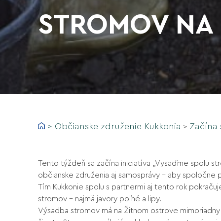
STROMOV NA 
>
Občianske združenie Kukkonia
Začína 
>
Tento týždeň sa začína iniciatíva „Vysaďme spolu stro
občianske združenia aj samosprávy – aby spoločne pri
Tím Kukkonie spolu s partnermi aj tento rok pokrač
stromov – najmä javory poľné a lipy.
Výsadba stromov má na Žitnom ostrove mimoriadny v