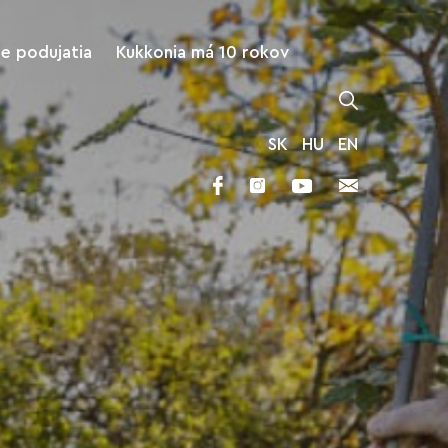
ne podujatia
Kukkonia má 10 rokov
SK
HU
EN