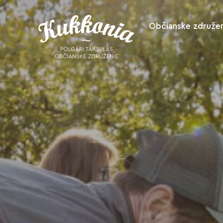
Občianske združen
O nás
Ako nás podpo
Spolupracuje