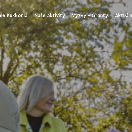
ie Kukkonia
Naše aktivity
Výzvy - Granty
Aktuál
Kukkonia rozvoj
Výzvy
regiónu a turizmus
riť
Archív Výziev
Kukkonia kultúra a
šport
me
Stiahnutie tlačív
Kukkonia Green
Kukkonia Charitas