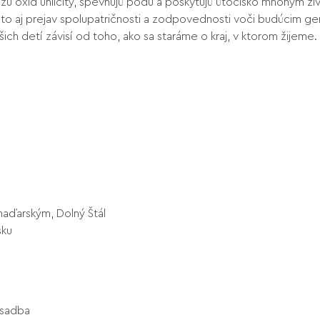
žu oxid uhličitý, spevňujú pôdu a poskytujú útočisko mnohým ž
je to aj prejav spolupatričnosti a zodpovednosti voči budúcim
šich detí závisí od toho, ako sa staráme o kraj, v ktorom žijeme.
aďarským, Dolný Štál
sku
ýsadba