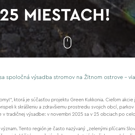
25 MIESTACH!
sa spoločná výsadba stromov na Žitnom ostrove – vi
my!“, ktorá je súčasťou projektu Green Kukkonia. Cieľom akcie je
speli k skrášleniu a zdravšiemu prostrediu svojich obcí, parkov 
uje v tradičnej výsadbe: v novembri 2025 sa v 25 obciach po ce
ýznam. Tento región je často nazývaný „zelenými pľúcami Slo