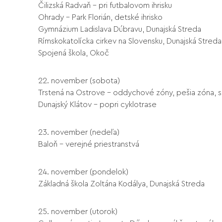
Čilizská Radvaň – pri futbalovom ihrisku
Ohrady – Park Florián, detské ihrisko
Gymnázium Ladislava Dúbravu, Dunajská Streda
Rímskokatolícka cirkev na Slovensku, Dunajská Streda
Spojená škola, Okoč
22. november (sobota)
Trstená na Ostrove – oddychové zóny, pešia zóna, sl
Dunajský Klátov – popri cyklotrase
23. november (nedeľa)
Baloň – verejné priestranstvá
24. november (pondelok)
Základná škola Zoltána Kodálya, Dunajská Streda
25. november (utorok)