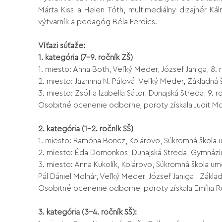
Márta Kiss a Helen Tóth, multimediálny dizajnér 
výtvarník a pedagóg Béla Ferdics.
Víťazi súťaže:
1. kategória (7-9. ročník ZŠ)
1. miesto: Anna Both, Veľký Meder, József Janiga, 8. 
2. miesto: Jazmina N. Pálová, Veľký Meder, Základná š
3. miesto: Zsófia Izabella Sátor, Dunajská Streda, 9. 
Osobitné ocenenie odbornej poroty získala Judit Mod
2. kategória (1-2. ročník SŠ)
1. miesto: Ramóna Boncz, Kolárovo, Súkromná škola
2. miesto: Éda Domonkos, Dunajská Streda, Gymnáz
3. miesto: Anna Kukolík, Kolárovo, Súkromná škola u
Pál Dániel Molnár, Veľký Meder, József Janiga , Zákl
Osobitné ocenenie odbornej poroty získala Emília Ró
3. kategória (3-4. ročník SŠ):