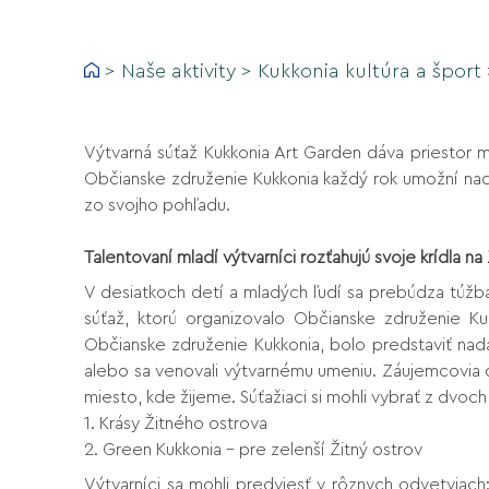
>
Naše aktivity
>
Kukkonia kultúra a šport
Výtvarná súťaž Kukkonia Art Garden dáva priestor m
Občianske združenie Kukkonia každý rok umožní nada
zo svojho pohľadu.
Talentovaní mladí výtvarníci rozťahujú svoje krídla n
V desiatkoch detí a mladých ľudí sa prebúdza túžba
súťaž, ktorú organizovalo Občianske združenie Kuk
Občianske združenie Kukkonia, bolo predstaviť nad
alebo sa venovali výtvarnému umeniu. Záujemcovia dos
miesto, kde žijeme. Súťažiaci si mohli vybrať z dvoch
1. Krásy Žitnéh
2. Green Kukkonia – pre zelenší Žitný ostrov
Výtvarníci sa mohli predviesť v rôznych odvetviach: