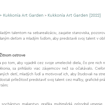
>
Kukkonia Art Garden
Kukkonia Art Garden [2022]
>
ladým talentom na sebarealizáciu, zaujatie stanoviska, pozorov
ným deťom a mladým ľuďom, aby predstavili svoj talent v oblast
a Žitnom ostrove
 po tom, aby vyjadrili cez svoje umelecké diela, čo pre nich 
konia, sa prihlásilo viac záujemcov než sa očakávalo. Cieľo
aných detí, mladých ľudí a motivovať ich, aby študovali na s
tali príležitosť predstaviť svoj talent cez maľby, grafické prác
 tém:
o ostrova
 sochárstvo, maliarstvo, grafika, multimédiá, prírodné umenie