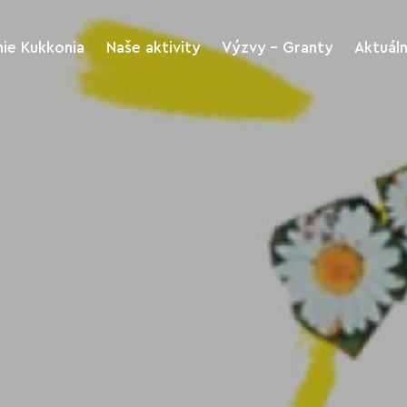
ie Kukkonia
Naše aktivity
Výzvy - Granty
Aktuál
Kukkonia rozvoj
Výzvy
regiónu a turizmus
riť
Archív Výziev
Kukkonia kultúra a
šport
me
Stiahnutie tlačív
Kukkonia Green
Kukkonia Charitas