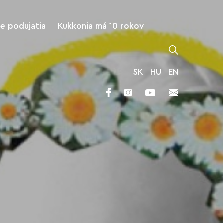
ne podujatia
Kukkonia má 10 rokov
SK
HU
EN