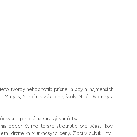
eto tvorby nehodnotila prísne, a aby aj najmenších
on Mátyus, 2. ročník Základnej školy Malé Dvorníky a
ôcky a štipendiá na kurz výtvarníctva.
ia odborné, mentorské stretnutie pre účastníkov.
eth, držiteľka Munkácsyho ceny. Žiaci v publiku mali