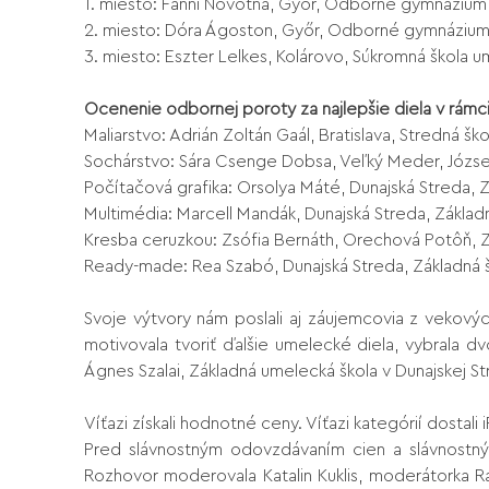
1. miesto: Fanni Novotná, Győr, Odborné gymnázium t
2. miesto: Dóra Ágoston, Győr, Odborné gymnázium t
3. miesto: Eszter Lelkes, Kolárovo, Súkromná škola u
Ocenenie odbornej poroty za najlepšie diela v rámci
Maliarstvo: Adrián Zoltán Gaál, Bratislava, Stredná š
Sochárstvo: Sára Csenge Dobsa, Veľký Meder, Józse
Počítačová grafika: Orsolya Máté, Dunajská Streda, 
Multimédia: Marcell Mandák, Dunajská Streda, Základ
Kresba ceruzkou: Zsófia Bernáth, Orechová Potôň, 
Ready-made: Rea Szabó, Dunajská Streda, Základná 
Svoje výtvory nám poslali aj záujemcovia z vekový
motivovala tvoriť ďalšie umelecké diela, vybrala dv
Ágnes Szalai, Základná umelecká škola v Dunajskej S
Víťazi získali hodnotné ceny. Víťazi kategórií dostal
Pred slávnostným odovzdávaním cien a slávnostný
Rozhovor moderovala Katalin Kuklis, moderátorka Rád