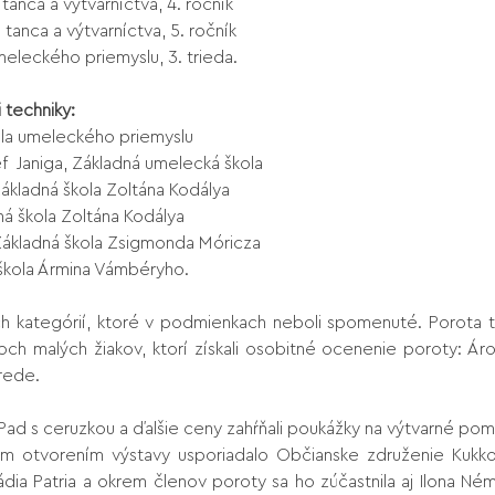
anca a výtvarníctva, 4. ročník
anca a výtvarníctva, 5. ročník
meleckého priemyslu, 3. trieda.
 techniky:
kola umeleckého priemyslu
f Janiga, Základná umelecká škola
Základná škola Zoltána Kodálya
ná škola Zoltána Kodálya
Základná škola Zsigmonda Móricza
škola Ármina Vámbéryho.
ch kategórií, ktoré v podmienkach neboli spomenuté. Porota ti
och malých žiakov, ktorí získali osobitné ocenenie poroty: Ár
trede.
i iPad s ceruzkou a ďalšie ceny zahŕňali poukážky na výtvarné pom
m otvorením výstavy usporiadalo Občianske združenie Kukkon
ia Patria a okrem členov poroty sa ho zúčastnila aj Ilona Ném