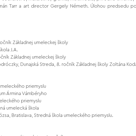
Kálmán Tarr a art director Gergely Németh. Úlohou predsed
ročník Základnej umeleckej školy
kola J.A.
ročník Základnej umeleckej školy
róczky, Dunajská Streda, 8. ročník Základnej školy Zoltána Kodá
 umeleckého priemyslu
ium Ármina Vámbéryho
meleckého priemyslu
adná umelecká škola
zsa, Bratislava, Stredná škola umeleckého priemyslu.