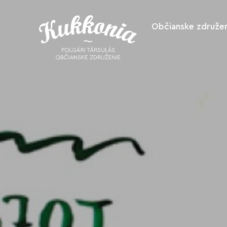
Občianske združen
O nás
Ako nás podpo
Spolupracuje