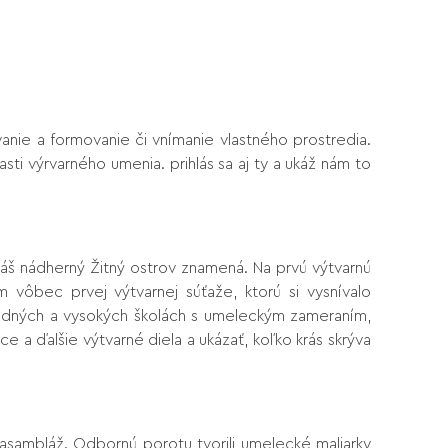
anie a formovanie či vnímanie vlastného prostredia.
i výrvarného umenia. prihlás sa aj ty a ukáž nám to
náš nádherný Žitný ostrov znamená. Na prvú výtvarnú
m vôbec prvej výtvarnej súťaže, ktorú si vysnívalo
tredných a vysokých školách s umeleckým zameraním,
e a ďalšie výtvarné diela a ukázať, koľko krás skrýva
, asambláž. Odbornú porotu tvorili umelecké maliarky