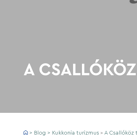
A CSALLÓKÖZ 
>
Blog
>
Kukkonia turizmus
A Csallóköz t
>