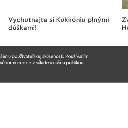
Vychutnajte si Kukkóniu plnými
Z
dúškami!
H
šeniu používateľskej skúsenosti. Používaním
súbormi cookie v súlade s našou politikou
še aktivity
Výzvy - Granty
Aktuálne podujat