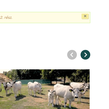
Close
2. rész
.
this
message.