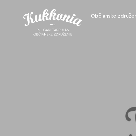
Občianske združen
O nás
Ako nás podpo
Spolupracuje