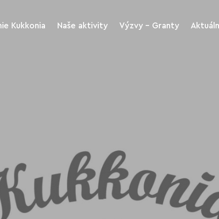
ie Kukkonia
Naše aktivity
Výzvy - Granty
Aktuál
Kukkonia rozvoj
Výzvy
regiónu a turizmus
riť
Archív Výziev
Kukkonia kultúra a
šport
me
Stiahnutie tlačív
Kukkonia Green
Kukkonia Charitas