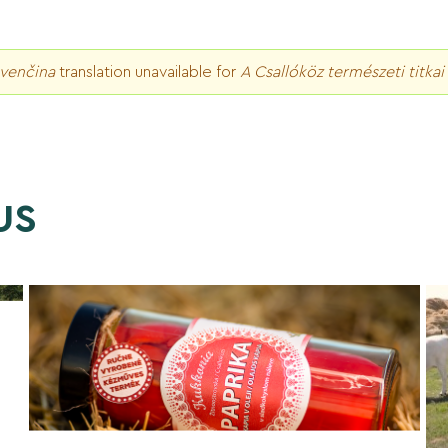
venčina
translation unavailable for
A Csallóköz természeti titkai 
US