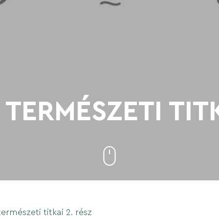
TERMÉSZETI TITK
ermészeti titkai 2. rész