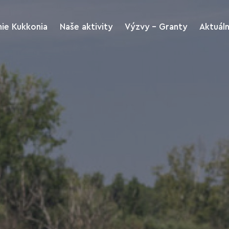
ie Kukkonia
Naše aktivity
Výzvy - Granty
Aktuál
Kukkonia rozvoj
Výzvy
regiónu a turizmus
riť
Archív Výziev
Kukkonia kultúra a
šport
me
Stiahnutie tlačív
Kukkonia Green
Kukkonia Charitas