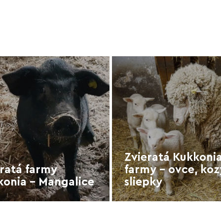
Zvieratá Kukkoni
ratá farmy
farmy - ovce, koz
konia - Mangalice
sliepky