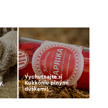
a
Vychutnajte si
y,
Kukkóniu plnými
dúškami!