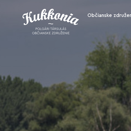
Občianske združen
O nás
Ako nás podpo
Spolupracuje