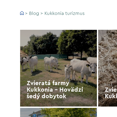
>
Blog
>
Kukkonia turizmus
Zvieratá farmy
Kukkonia - Hovädzí
Zvie
šedý dobytok
Kuk