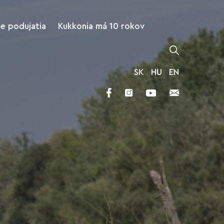
ne podujatia
Kukkonia má 10 rokov
SK
HU
EN