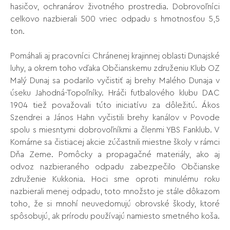
hasičov, ochranárov životného prostredia. Dobrovoľníci
celkovo nazbierali 500 vriec odpadu s hmotnosťou 5,5
ton.
Pomáhali aj pracovníci Chránenej krajinnej oblasti Dunajské
luhy, a okrem toho vďaka Občianskemu združeniu Klub OZ
Malý Dunaj sa podarilo vyčistiť aj brehy Malého Dunaja v
úseku Jahodná-Topoľníky. Hráči futbalového klubu DAC
1904 tiež považovali túto iniciatívu za dôležitú. Ákos
Szendrei a János Hahn vyčistili brehy kanálov v Povode
spolu s miesntymi dobrovoľníkmi a členmi YBS Fanklub. V
Komárne sa čistiacej akcie zúčastnili miestne školy v rámci
Dňa Zeme. Pomôcky a propagačné materiály, ako aj
odvoz nazbieraného odpadu zabezpečilo Občianske
združenie Kukkonia. Hoci sme oproti minulému roku
nazbierali menej odpadu, toto množsto je stále dôkazom
toho, že si mnohí neuvedomujú obrovské škody, ktoré
spôsobujú, ak prírodu používajú namiesto smetného koša.