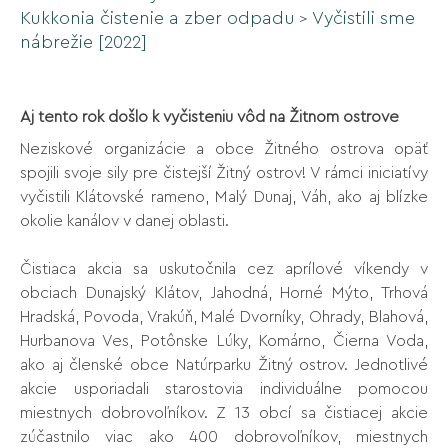
Kukkonia čistenie a zber odpadu
Vyčistili sme
>
nábrežie [2022]
Aj tento rok došlo k vyčisteniu vôd na Žitnom ostrove
Neziskové organizácie a obce Žitného ostrova opäť
spojili svoje sily pre čistejší Žitný ostrov! V rámci iniciatívy
vyčistili Klátovské rameno, Malý Dunaj, Váh, ako aj blízke
okolie kanálov v danej oblasti.
Čistiaca akcia sa uskutočnila cez aprílové víkendy v
obciach Dunajský Klátov, Jahodná, Horné Mýto, Trhová
Hradská, Povoda, Vrakúň, Malé Dvorníky, Ohrady, Blahová,
Hurbanova Ves, Potônske Lúky, Komárno, Čierna Voda,
ako aj členské obce Natúrparku Žitný ostrov. Jednotlivé
akcie usporiadali starostovia individuálne pomocou
miestnych dobrovoľníkov. Z 13 obcí sa čistiacej akcie
zúčastnilo viac ako 400 dobrovoľníkov, miestnych