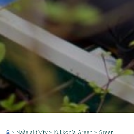
>
Naše aktivity
>
Kukkonia Green
>
Green