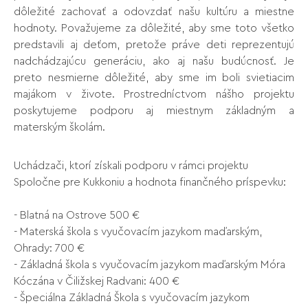
dôležité zachovať a odovzdať našu kultúru a miestne
hodnoty. Považujeme za dôležité, aby sme toto všetko
predstavili aj deťom, pretože práve deti reprezentujú
nadchádzajúcu generáciu, ako aj našu budúcnosť. Je
preto nesmierne dôležité, aby sme im boli svietiacim
majákom v živote. Prostredníctvom nášho projektu
poskytujeme podporu aj miestnym základným a
materským školám.
Uchádzači, ktorí získali podporu v rámci projektu
Spoločne pre Kukkoniu a hodnota finančného príspevku:
- Blatná na Ostrove 500 €
- Materská škola s vyučovacím jazykom maďarským,
Ohrady: 700 €
- Základná škola s vyučovacím jazykom maďarským Móra
Kóczána v Čiližskej Radvani: 400 €
- Špeciálna Základná Škola s vyučovacím jazykom