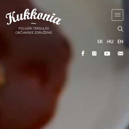
SK
HU
EN