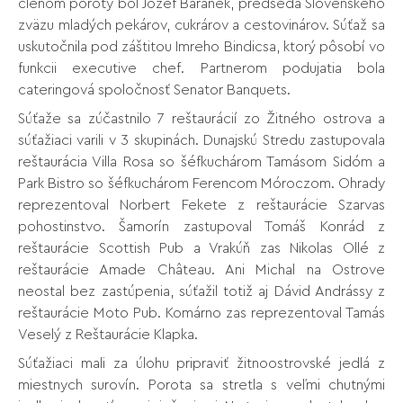
členom poroty bol Jozef Baránek, predseda Slovenského
zväzu mladých pekárov, cukrárov a cestovinárov. Súťaž sa
uskutočnila pod záštitou Imreho Bindicsa, ktorý pôsobí vo
funkcii executive chef. Partnerom podujatia bola
cateringová spoločnosť Senator Banquets.
Súťaže sa zúčastnilo 7 reštaurácií zo Žitného ostrova a
súťažiaci varili v 3 skupinách. Dunajskú Stredu zastupovala
reštaurácia Villa Rosa so šéfkuchárom Tamásom Sidóm a
Park Bistro so šéfkuchárom Ferencom Móroczom. Ohrady
reprezentoval Norbert Fekete z reštaurácie Szarvas
pohostinstvo. Šamorín zastupoval Tomáš Konrád z
reštaurácie Scottish Pub a Vrakúň zas Nikolas Ollé z
reštaurácie Amade Château. Ani Michal na Ostrove
neostal bez zastúpenia, súťažil totiž aj Dávid Andrássy z
reštaurácie Moto Pub. Komárno zas reprezentoval Tamás
Veselý z Reštaurácie Klapka.
Súťažiaci mali za úlohu pripraviť žitnoostrovské jedlá z
miestnych surovín. Porota sa stretla s veľmi chutnými