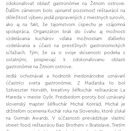
zdokonaľovať oblasť gastronómie na Žitnom ostrove.
Ďalším zámerom bolo upriamiť pozornosť reštaurácií na
dôležitosť výberu jedál pripravených z miestnych surovín,
ako aj na fakt, že tajomstvom úspechu je vzájomná
spolupráca. Organizátori brali do úvahu aj možnosti
vzdelávania kuchárov vďaka možnostiam ďalšieho
vzdelávania a účasti na prestížnych gastronomických
súťažiach. Tým, že sa o svoje skúsenosti podelia s
ostatnými, prispievajú k zdokonaľovaniu oblasti
gastronómie na Žitnom ostrove.
Jedlá ochutnávali a hodnotili medzinárodne uznávaní
účastníci sveta gastronómie. Z Maďarska to bol
Szilveszter Horváth, kreatívny šéfkuchár reštaurácie La
Mareda v meste Győr. Predsedom poroty bol uznávaný
slovenský majster šéfkuchár Michal Konrád. Michal je
držiteľom ocenenia Kuchár roka na Slovensku, ktoré získal
na Gurmán Awards. V súčasnosti prevádzkuje vlastnú
street food reštauráciu Bao Brothers v Bratislave. Tretím