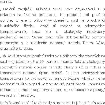
slanine.
„Tradičnú zabíjačku Kukkonia 2020 sme organizovali aj s
ohľadom na životné prostredie. Na podujatí boli použité
poháre, taniere a príbory vyrobené z rastlinného cukru či
kukuričného škrobu, ktoré sú vhodné na priemyselné
kompostovanie, teda ide o ekologicky nezávadný
jedálenský servis. Okrem toho naše dobrovoľníčky pomohli
prítomným aj s triedením odpadu,” uviedla Tímea Dóka,
organizátorka akcie.
„Uhlíková stopa pri použití tanierov a príborov zhotovených na
rastlinnej báze je až o 99 percent menšia. Takýto ekologický
spotrebný materiál dokáže nahradiť plasty a už za rok sa v
komunálnom odpade úplne rozloží. Pri jeho priemyselnom
kompostovaní to trvá dokonca len dva týždne. Ak však nie je
možnosť takýto odpad kompostovať, patrí medzi komunálny
odpad a nie medzi separovaný zber, kde sú papiere a plasty,”
vysvetlila Tímea Dóka.
Nefalšované zabíjačkové hody si nenechali ujsť ani fanúšikovia