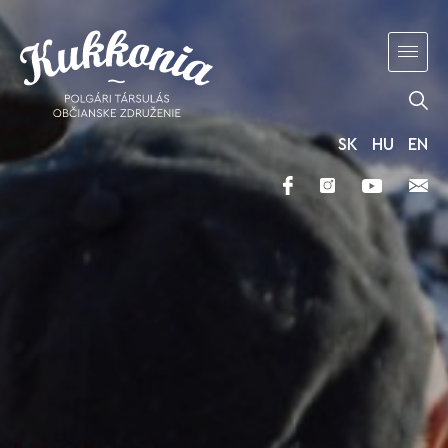
SK
HU
EN