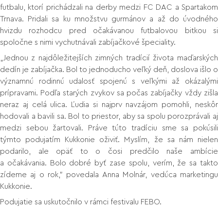
futbalu, ktorí prichádzali na derby medzi FC DAC a Spartakom
Trnava. Pridali sa ku množstvu gurmánov a až do úvodného
hvizdu rozhodcu pred očakávanou futbalovou bitkou si
spoločne s nimi vychutnávali zabíjačkové špeciality.
„Jednou z najdôležitejších zimných tradícií života maďarských
dedín je zabíjačka. Bol to jednoducho veľký deň, doslova išlo o
významnú rodinnú udalosť spojenú s veľkými až okázalými
prípravami. Podľa starých zvykov sa počas zabíjačky vždy zišla
neraz aj celá ulica. Ľudia si najprv navzájom pomohli, neskôr
hodovali a bavili sa. Bol to priestor, aby sa spolu porozprávali aj
medzi sebou žartovali. Práve túto tradíciu sme sa pokúsili
týmto podujatím Kukkonie oživiť. Myslím, že sa nám nielen
podarilo, ale opäť to o čosi predčilo naše ambície
a očakávania. Bolo dobré byť zase spolu, verím, že sa takto
zídeme aj o rok,” povedala Anna Molnár, vedúca marketingu
Kukkonie.
Podujatie sa uskutočnilo v rámci festivalu FEBO.