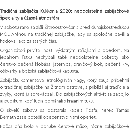
Tradičná zabíjačka Kukkónia 2020: neodolateľné zabíjačkové
špeciality a úžasná atmosféra
V sobotu ráno sa zišli Žitnoostrovčania pred dunajskostredskou
MOL Arénou na tradičnej zabíjačke, aby sa spoločne bavili a
hodovali ako za starých čias.
Organizátori privítali hostí výdatnými raňajkami a obedom. Na
jedálnom lístku nechýbali také neodolateľné dobroty ako
čerstvo pečená klobása, jaternica, bravčový bok, pečená krv,
oškvarky a božská zabíjačková kapusta.
Zabíjačku komentoval etnológ Iván Nagy, ktorý zaujal príbehmi
o tradičnej zabíjačke na Žitnom ostrove, a priblížil aj tradície a
zvyky, ktoré ju sprevádzali. Do zabíjačkových aktivít sa zapojilo
aj publikum, keď ľudia pomáhali s krájaním tuku.
O skvelú zábavu sa postarala kapela Pósfa, herec Tamás
Bernáth zase potešil obecenstvo hitmi operiet.
Počas dňa bolo v ponuke čerstvé mäso, rôzne zabíjačkové