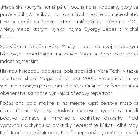
„Maďarská kuchyňa nemá páru”, poznamenal Koppány, ktorý sa
práve vrátil z Ameriky a naplno si užíval miestne domáce chute.
Plnenia klobás sa šikovne chopili mládežnícki tréneri z MOL
Arény, medzi ktorými vynikali najmä György Lépes a Michal
Kuruc.
Speváčka a herečka Réka Mihályi urobila so svojim detským
bábkovým repertoárom nazvaným Masni a Pocó zase veľkú
radosť najmenším.
Hlavnou hviezdou podujatia bola speváčka Vera Tóth, víťazka
talentovej show Megasztár z roku 2004. Predstavila sa so
svojim hudobným projektom Tóth Vera Quartet, pričom ponúkla
obecenstvu skutočne vynikajúci džezový repertoár.
Počas dňa bolo možné si na mieste kúpiť čerstvé mäso či
rôzne údené výrobky. Doslova expresne rýchlo sa míňali
poctivé domáce a mimoriadne delikátne oškvarky. Pred
výstavnou kuchyňou sa prakticky nepretržite kľukatili dlhé rady
ľudí, ktorí nedokázali odolať pečenej klobáse, pečenej krvi či