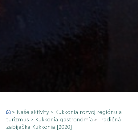
>
Naše aktivity
>
Kukkonia rozvoj regiónu a
turizmus
>
Kukkonia gastronómia
Tradičná
>
zabíjačka Kukkonia [2020]