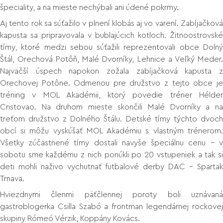
špeciality, a na mieste nechýbali ani údené pokrmy.
Aj tento rok sa súťažilo v plnení klobás aj vo varení. Zabíjačková
kapusta sa pripravovala v bublajúcich kotloch. Žitnoostrovské
tímy, ktoré medzi sebou súťažili reprezentovali obce Dolný
Štál, Orechová Potôň, Malé Dvorníky, Lehnice a Veľký Meder.
Najväčší úspech napokon zožala zabíjačková kapusta z
Orechovej Potône. Odmenou pre družstvo z tejto obce je
tréning v MOL Akadémii, ktorý povedie tréner Hélder
Cristovao. Na druhom mieste skončili Malé Dvorníky a na
treťom družstvo z Dolného Štálu. Detské tímy týchto dvoch
obcí si môžu vyskúšať MOL Akadémiu s vlastným trénerom.
Všetky zúčastnené tímy dostali navyše špeciálnu cenu – v
sobotu sme každému z nich ponúkli po 20 vstupeniek a tak si
deti mohli naživo vychutnať futbalové derby DAC – Spartak
Trnava.
Hviezdnymi členmi päťčlennej poroty boli uznávaná
gastroblogerka Csilla Szabó a frontman legendárnej rockovej
skupiny Rómeó Vérzik, Koppány Kovács.