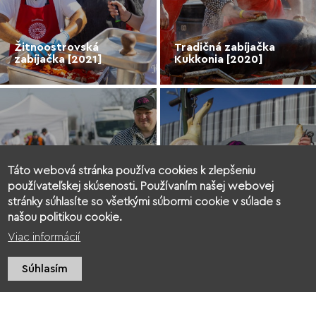
Žitnoostrovská
Tradičná zabíjačka
zabíjačka [2021]
Kukkonia [2020]
Táto webová stránka používa cookies k zlepšeniu
používateľskej skúsenosti. Používaním našej webovej
stránky súhlasíte so všetkými súbormi cookie v súlade s
Tradičná zabíjačka
Tradičná zabíjačka
našou politikou cookie.
Kukkonia [2019]
Kukkonia [2018]
Viac informácií
Súhlasím