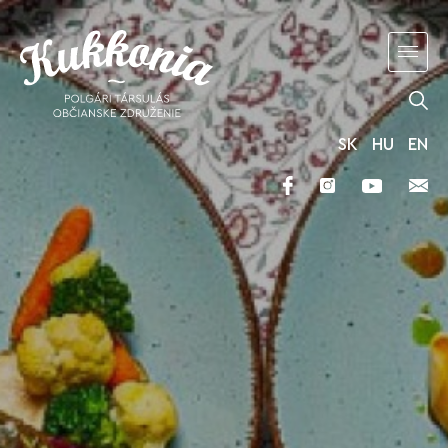
SK
HU
EN