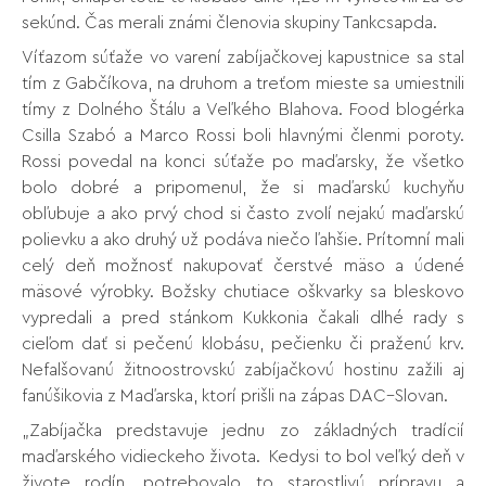
sekúnd. Čas merali známi členovia skupiny Tankcsapda.
Víťazom súťaže vo varení zabíjačkovej kapustnice sa stal
tím z Gabčíkova, na druhom a treťom mieste sa umiestnili
tímy z Dolného Štálu a Veľkého Blahova. Food blogérka
Csilla Szabó a Marco Rossi boli hlavnými členmi poroty.
Rossi povedal na konci súťaže po maďarsky, že všetko
bolo dobré a pripomenul, že si maďarskú kuchyňu
obľubuje a ako prvý chod si často zvolí nejakú maďarskú
polievku a ako druhý už podáva niečo ľahšie. Prítomní mali
celý deň možnosť nakupovať čerstvé mäso a údené
mäsové výrobky. Božsky chutiace oškvarky sa bleskovo
vypredali a pred stánkom Kukkonia čakali dlhé rady s
cieľom dať si pečenú klobásu, pečienku či praženú krv.
Nefalšovanú žitnoostrovskú zabíjačkovú hostinu zažili aj
fanúšikovia z Maďarska, ktorí prišli na zápas DAC–Slovan.
„Zabíjačka predstavuje jednu zo základných tradícií
maďarského vidieckeho života. Kedysi to bol veľký deň v
živote rodín, potrebovalo to starostlivú prípravu a