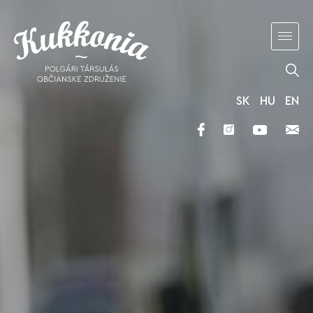
SK
HU
EN