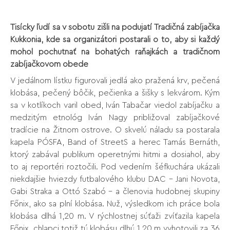
Tisícky ľudí sa v sobotu zišli na podujatí Tradičná zabíjačka
Kukkonia, kde sa organizátori postarali o to, aby si každý
mohol pochutnať na bohatých raňajkách a tradičnom
zabíjačkovom obede
V jedálnom lístku figurovali jedlá ako pražená krv, pečená
klobása, pečený bôčik, pečienka a šišky s lekvárom. Kým
sa v kotlíkoch varil obed, Iván Tabačar viedol zabíjačku a
medzitým etnológ Iván Nagy približoval zabíjačkové
tradície na Žitnom ostrove. O skvelú náladu sa postarala
kapela PÓSFA, Band of StreetS a herec Tamás Bernáth,
ktorý zabával publikum operetnými hitmi a dosiahol, aby
to aj reportéri roztočili. Pod vedením šéfkuchára ukázali
niekdajšie hviezdy futbalového klubu DAC – Jani Novota,
Gabi Straka a Ottó Szabó – a členovia hudobnej skupiny
Főnix, ako sa plní klobása. Nuž, výsledkom ich práce bola
klobása dlhá 1,20 m. V rýchlostnej súťaži zvíťazila kapela
Főnix, chlapci totiž tú klobásu dlhú 1,20 m vyhotovili za 36